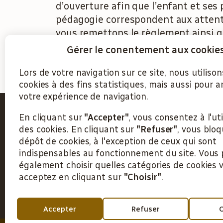
d’ouverture afin que l’enfant et ses p
pédagogie correspondent aux attente
vous remettons le règlement ainsi qu
désignée prend contact pour se prése
Gérer le conentement aux cookie
Lors de votre navigation sur ce site, nous utiliso
cookies à des fins statistiques, mais aussi pour a
votre expérience de navigation.
En cliquant sur
"Accepter"
, vous consentez à l'uti
Crèche
Route de Sonceboz 15
des cookies. En cliquant sur
"Refuser"
, vous bloq
La
2604 La Heutte
dépôt de cookies, à l'exception de ceux qui sont
Libellule
info@crechelalibellule.ch
indispensables au fonctionnement du site. Vous
Sàrl
également choisir quelles catégories de cookies 
078 250 04 12
acceptez en cliquant sur
"Choisir"
.
Instagram
–
Accepter
Refuser
C
Nouvel
onglet