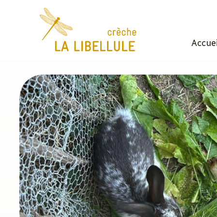
Accuei
Crèche
la
Libellule
–