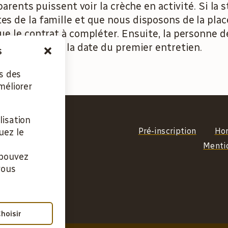
arents puissent voir la crèche en activité. Si la 
s de la famille et que nous disposons de la plac
e le contrat à compléter. Ensuite, la personne d
nter et fixer la date du premier entretien.
s
ns des
méliorer
lisation
Pré-inscription
Hor
uez le
Menti
 pouvez
vous
hoisir